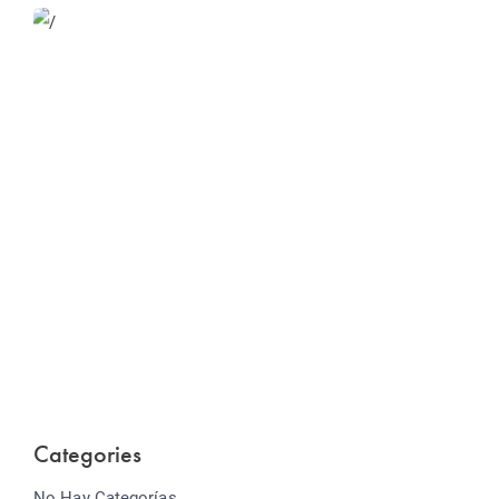
Website Optimization
Lorem ipsum dolor sit amet consectetur adipiscing
elit sed do...
Categories
No Hay Categorías