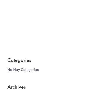
Website Optimization
Lorem ipsum dolor sit amet consectetur adipiscing
elit sed do...
Categories
No Hay Categorías
Archives