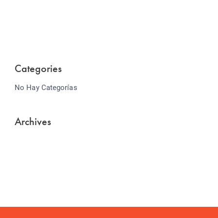
Lorem ipsum dolor sit amet consectetur adipiscing
elit sed do...
Categories
No Hay Categorías
Archives