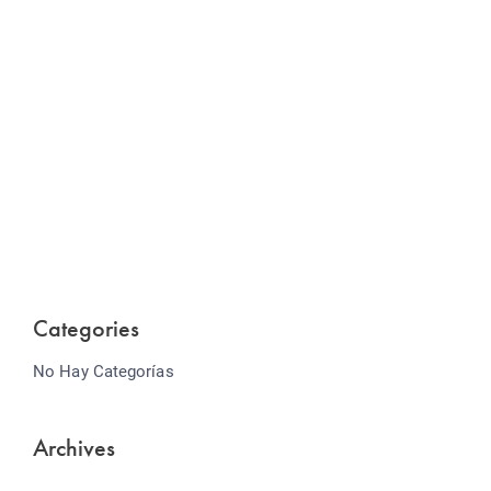
Website Optimization
Lorem ipsum dolor sit amet consectetur adipiscing
elit sed do...
Categories
No Hay Categorías
Archives