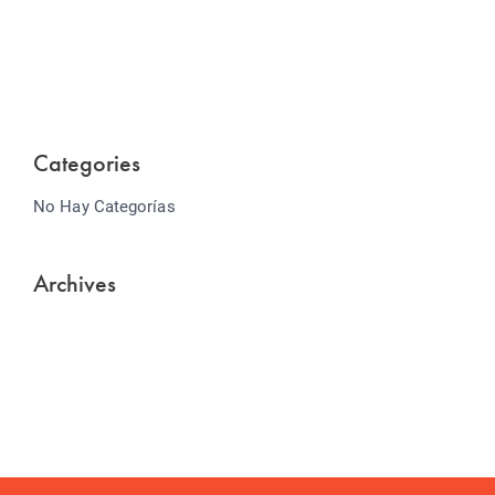
Lorem ipsum dolor sit amet consectetur adipiscing
elit sed do...
Categories
No Hay Categorías
Archives