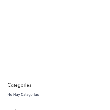
Website Optimization
Lorem ipsum dolor sit amet consectetur adipiscing
elit sed do...
Categories
No Hay Categorías