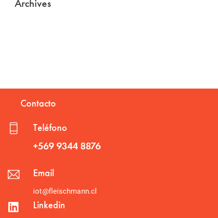
Archives
Contacto
Teléfono
+569 9344 8876
Email
iot@fleischmann.cl
Linkedin