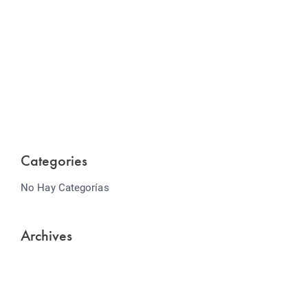
Website Optimization
Lorem ipsum dolor sit amet consectetur adipiscing
elit sed do...
Categories
No Hay Categorías
Archives