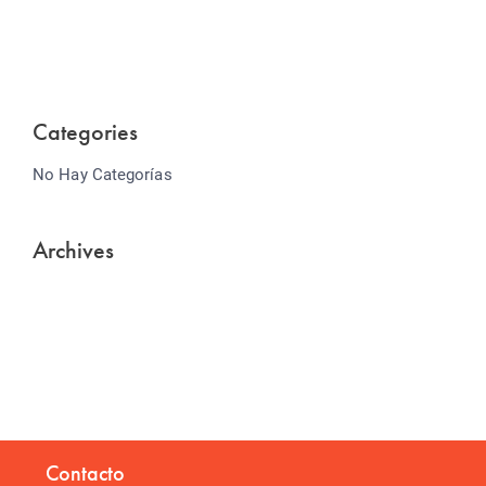
Lorem ipsum dolor sit amet consectetur adipiscing
elit sed do...
Categories
No Hay Categorías
Archives
Contacto