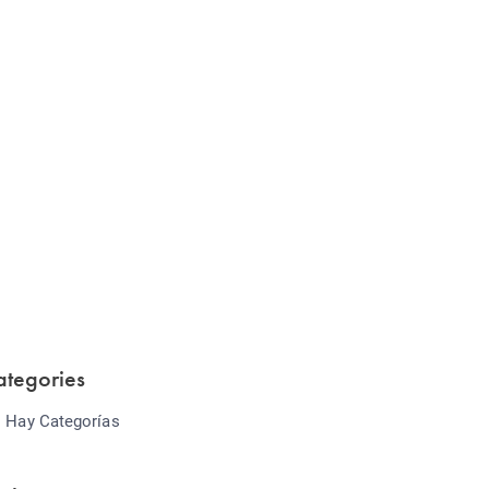
Website Optimization
Lorem ipsum dolor sit amet consectetur
adipiscing elit sed do...
ategories
 Hay Categorías