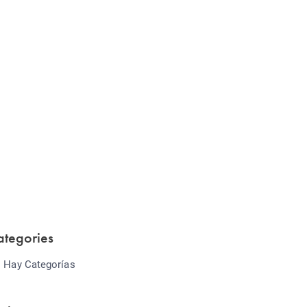
Website Optimization
Lorem ipsum dolor sit amet consectetur
adipiscing elit sed do...
ategories
 Hay Categorías