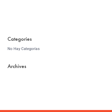
Lorem ipsum dolor sit amet consectetur adipiscing
elit sed do...
Categories
No Hay Categorías
Archives