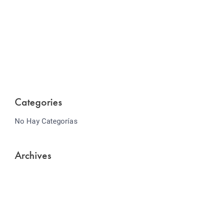
Website Optimization
Lorem ipsum dolor sit amet consectetur adipiscing
elit sed do...
Categories
No Hay Categorías
Archives