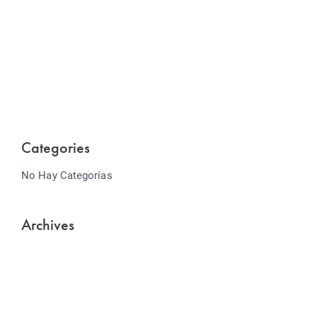
Website Optimization
Lorem ipsum dolor sit amet consectetur adipiscing
elit sed do...
Categories
No Hay Categorías
Archives