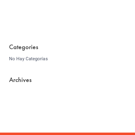
Lorem ipsum dolor sit amet consectetur adipiscing
elit sed do...
Categories
No Hay Categorías
Archives