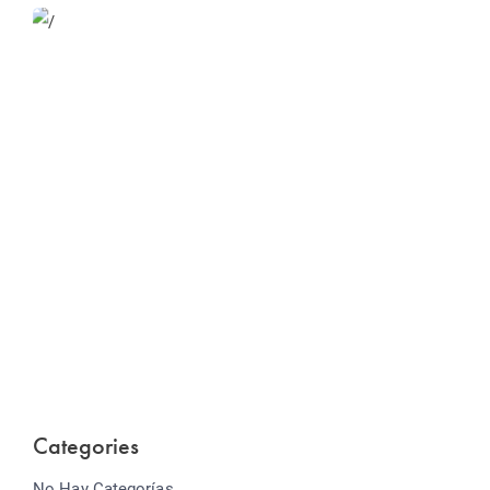
Website Optimization
Lorem ipsum dolor sit amet consectetur adipiscing
elit sed do...
Categories
No Hay Categorías