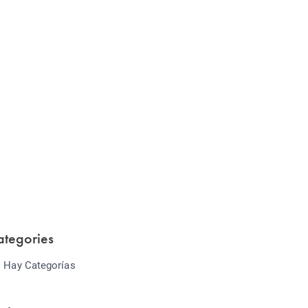
Website Optimization
Lorem ipsum dolor sit amet consectetur
adipiscing elit sed do...
ategories
 Hay Categorías