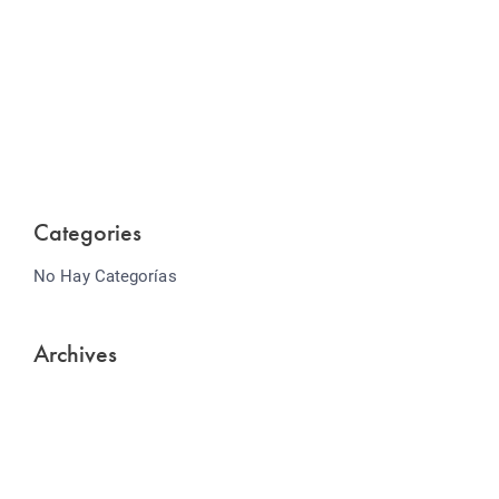
Website Optimization
Lorem ipsum dolor sit amet consectetur adipiscing
elit sed do...
Categories
No Hay Categorías
Archives