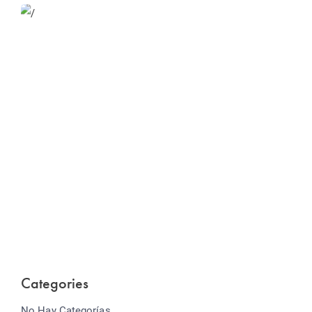
Website Optimization
Lorem ipsum dolor sit amet consectetur adipiscing
elit sed do...
Categories
No Hay Categorías