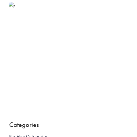
Website Optimization
Lorem ipsum dolor sit amet consectetur adipiscing
elit sed do...
Categories
No Hay Categorías