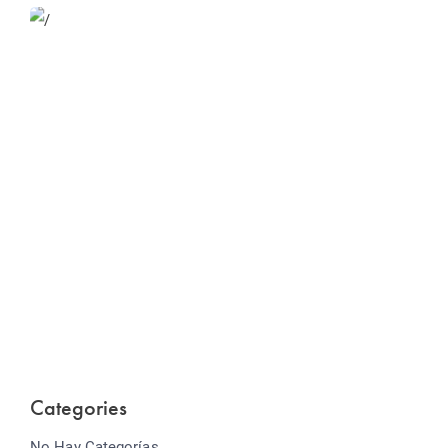
Website Optimization
Lorem ipsum dolor sit amet consectetur adipiscing
elit sed do...
Categories
No Hay Categorías