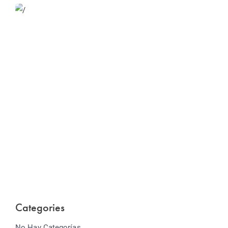
Website Optimization
Lorem ipsum dolor sit amet consectetur adipiscing
elit sed do...
Categories
No Hay Categorías