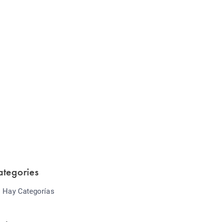
Website Optimization
Lorem ipsum dolor sit amet consectetur
adipiscing elit sed do...
ategories
 Hay Categorías