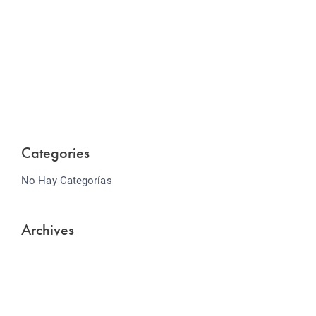
Website Optimization
Lorem ipsum dolor sit amet consectetur adipiscing
elit sed do...
Categories
No Hay Categorías
Archives