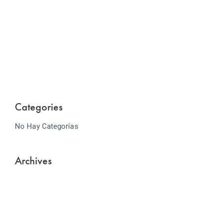
Website Optimization
Lorem ipsum dolor sit amet consectetur adipiscing
elit sed do...
Categories
No Hay Categorías
Archives