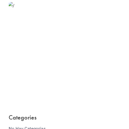
Website Optimization
Lorem ipsum dolor sit amet consectetur adipiscing
elit sed do...
Categories
No Hay Categorías