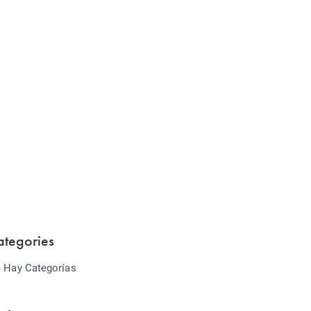
Website Optimization
Lorem ipsum dolor sit amet consectetur
adipiscing elit sed do...
ategories
 Hay Categorías