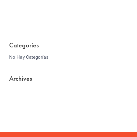
Lorem ipsum dolor sit amet consectetur adipiscing
elit sed do...
Categories
No Hay Categorías
Archives