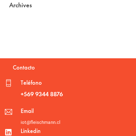
Archives
Contacto
Teléfono
+569 9344 8876
Email
iot@fleischmann.cl
Linkedin