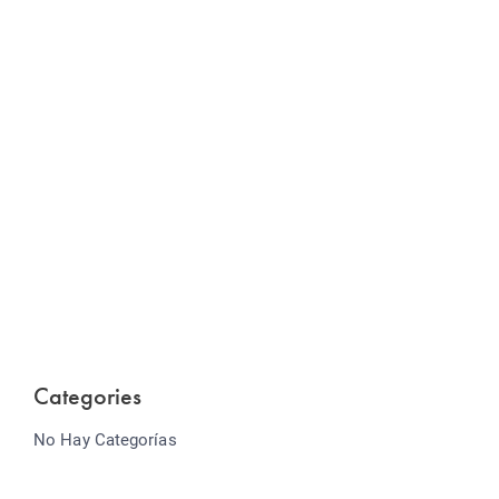
Website Optimization
Lorem ipsum dolor sit amet consectetur adipiscing
elit sed do...
Categories
No Hay Categorías