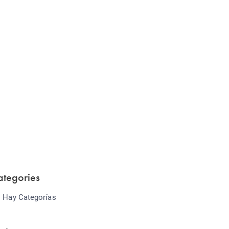
Website Optimization
Lorem ipsum dolor sit amet consectetur
adipiscing elit sed do...
ategories
 Hay Categorías