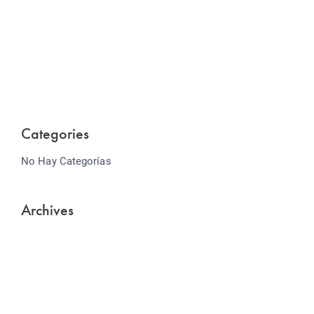
Website Optimization
Lorem ipsum dolor sit amet consectetur adipiscing
elit sed do...
Categories
No Hay Categorías
Archives