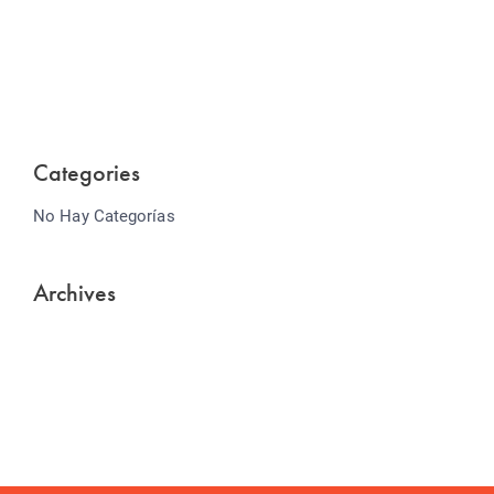
Lorem ipsum dolor sit amet consectetur adipiscing
elit sed do...
Categories
No Hay Categorías
Archives