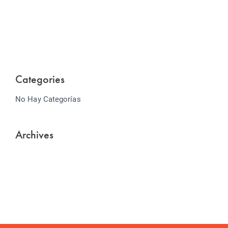
Lorem ipsum dolor sit amet consectetur adipiscing
elit sed do...
Categories
No Hay Categorías
Archives