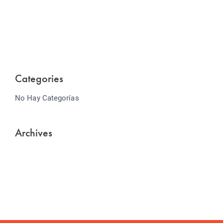
Lorem ipsum dolor sit amet consectetur adipiscing
elit sed do...
Categories
No Hay Categorías
Archives