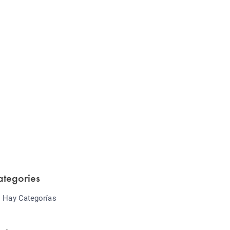
Website Optimization
Lorem ipsum dolor sit amet consectetur
adipiscing elit sed do...
ategories
 Hay Categorías