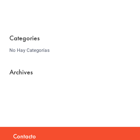
Lorem ipsum dolor sit amet consectetur adipiscing
elit sed do...
Categories
No Hay Categorías
Archives
Contacto