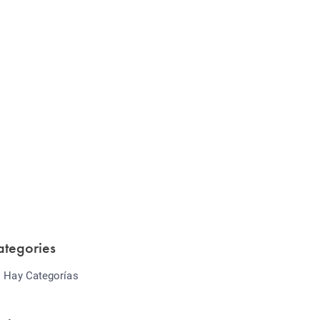
Website Optimization
Lorem ipsum dolor sit amet consectetur
adipiscing elit sed do...
ategories
 Hay Categorías