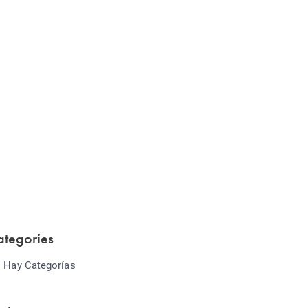
Website Optimization
Lorem ipsum dolor sit amet consectetur
adipiscing elit sed do...
ategories
 Hay Categorías