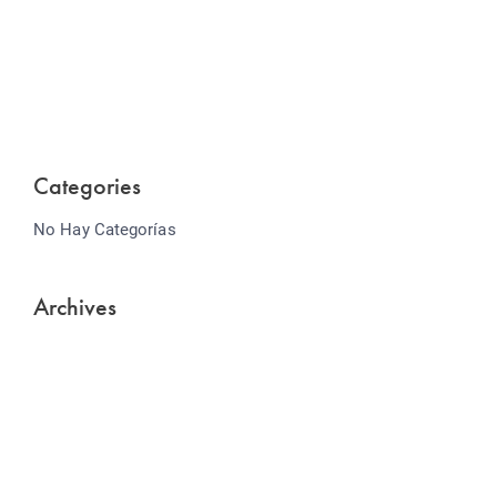
Lorem ipsum dolor sit amet consectetur adipiscing
elit sed do...
Categories
No Hay Categorías
Archives