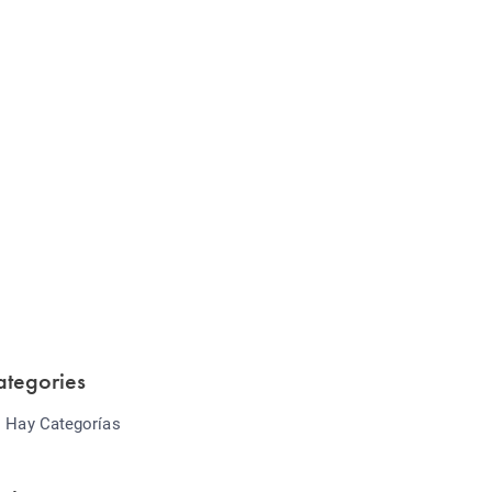
Website Optimization
Lorem ipsum dolor sit amet consectetur
adipiscing elit sed do...
ategories
 Hay Categorías