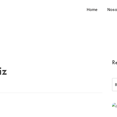
Home
Noso
Re
iz