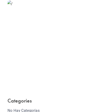
Website Optimization
Lorem ipsum dolor sit amet consectetur adipiscing
elit sed do...
Categories
No Hay Categorías