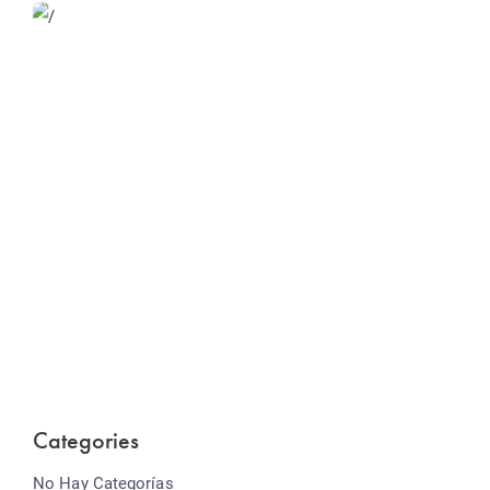
Website Optimization
Lorem ipsum dolor sit amet consectetur adipiscing
elit sed do...
Categories
No Hay Categorías