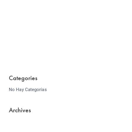
Website Optimization
Lorem ipsum dolor sit amet consectetur adipiscing
elit sed do...
Categories
No Hay Categorías
Archives