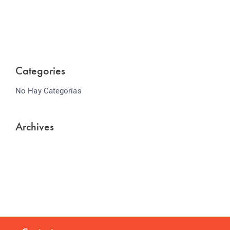
Lorem ipsum dolor sit amet consectetur adipiscing
elit sed do...
Categories
No Hay Categorías
Archives