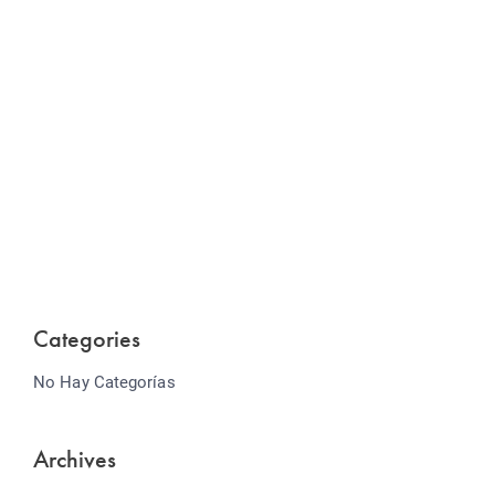
Website Optimization
Lorem ipsum dolor sit amet consectetur adipiscing
elit sed do...
Categories
No Hay Categorías
Archives