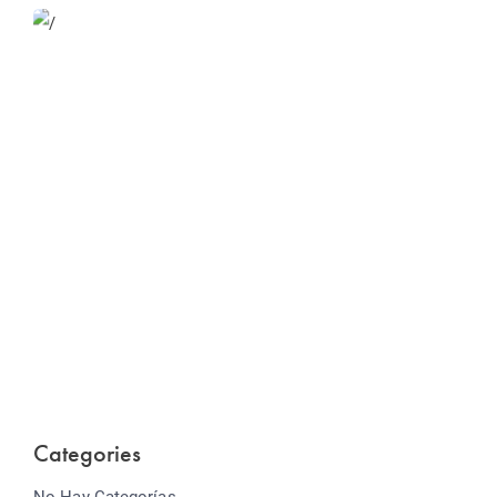
Website Optimization
Lorem ipsum dolor sit amet consectetur adipiscing
elit sed do...
Categories
No Hay Categorías