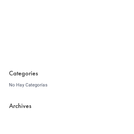
Website Optimization
Lorem ipsum dolor sit amet consectetur adipiscing
elit sed do...
Categories
No Hay Categorías
Archives