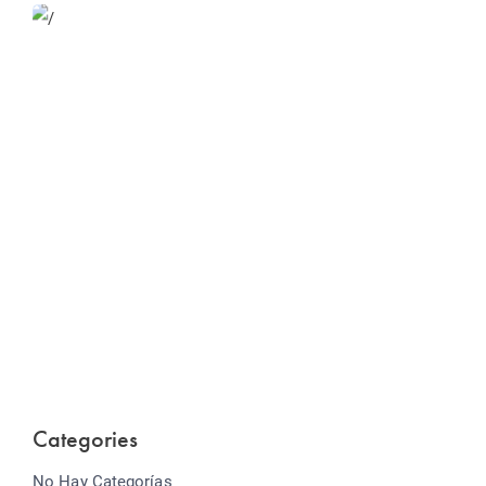
Website Optimization
Lorem ipsum dolor sit amet consectetur adipiscing
elit sed do...
Categories
No Hay Categorías