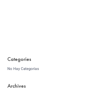
Website Optimization
Lorem ipsum dolor sit amet consectetur adipiscing
elit sed do...
Categories
No Hay Categorías
Archives