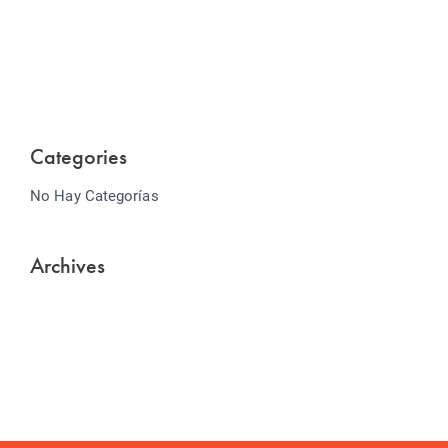
Lorem ipsum dolor sit amet consectetur adipiscing
elit sed do...
Categories
No Hay Categorías
Archives