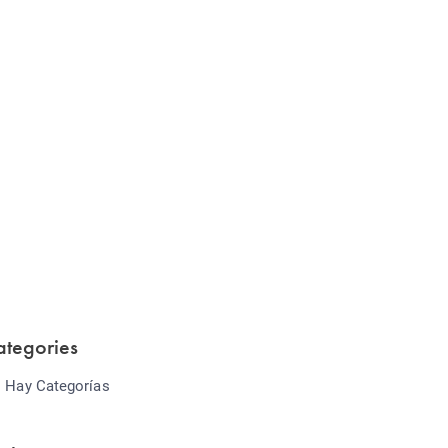
Website Optimization
Lorem ipsum dolor sit amet consectetur
adipiscing elit sed do...
ategories
 Hay Categorías